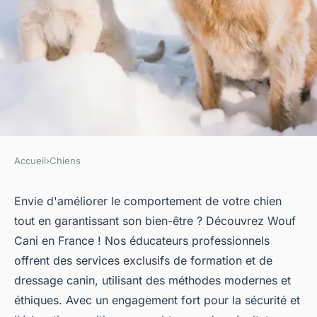
Accueil
›
Chiens
CHIENS
Découvrez les services
Envie d'améliorer le comportement de votre chien
tout en garantissant son bien-être ? Découvrez Wouf
uniques pour le Golden
Cani en France ! Nos éducateurs professionnels
Retrievier en France
offrent des services exclusifs de formation et de
dressage canin, utilisant des méthodes modernes et
Kenzo
•
10 juillet 2024
•
2 min de lecture
éthiques. Avec un engagement fort pour la sécurité et