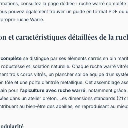
ormations, consultez la page dédiée : ruche warré complète 
ous pouvez également trouver un guide en format PDF ou u
e propre ruche Warré.
 et caractéristiques détaillées de la ru
 complète
se distingue par ses éléments carrés en pin mari
nt robustesse et isolation naturelle. Chaque ruche warré vitr
ent trois corps vitrés, un plancher solide équipé d’un systè
en tôle et une porte d’entrée métallique. Cet assemblage as
ain pour l’
apiculture avec ruche warré
, notamment grâce a
isées dans un atelier breton. Les dimensions standards (21 
tribuent au bien-être des abeilles, en reproduisant au mieu
modularité