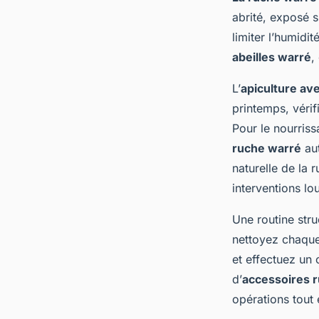
abrité, exposé 
limiter l’humidi
abeilles warré
,
L’
apiculture av
printemps, vérif
Pour le nourriss
ruche warré
aut
naturelle de la 
interventions lo
Une routine stru
nettoyez chaque
et effectuez un 
d’
accessoires 
opérations tout 