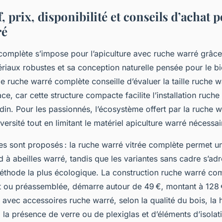
 prix, disponibilité et conseils d’achat p
ré
omplète s’impose pour l’apiculture avec ruche warré grâce 
riaux robustes et sa conception naturelle pensée pour le b
de ruche warré complète conseille d’évaluer la taille ruche 
ce, car cette structure compacte facilite l’installation ruc
rdin. Pour les passionnés, l’écosystème offert par la ruche w
versité tout en limitant le matériel apiculture warré nécessai
es sont proposés : la ruche warré vitrée complète permet u
id à abeilles warré, tandis que les variantes sans cadre s’ad
éthode la plus écologique. La construction ruche warré co
it ou préassemblée, démarre autour de 49 €, montant à 128
avec accessoires ruche warré, selon la qualité du bois, la 
la présence de verre ou de plexiglas et d’éléments d’isolat