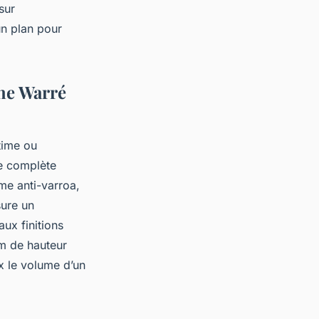
sur
n plan pour
che Warré
time ou
ée complète
me anti-varroa,
sure un
ux finitions
cm de hauteur
x le volume d’un