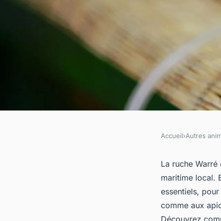
Accueil
›
Autres ani
AUTRES ANIMAUX
Ruche warré complèt
La ruche Warré c
maritime local. E
une apiculture simpl
essentiels, pou
comme aux apicul
Découvrez comme