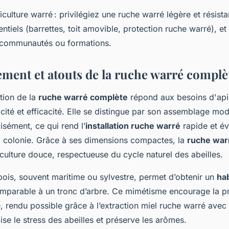
culture warré : privilégiez une ruche warré légère et résist
ntiels (barrettes, toit amovible, protection ruche warré), 
 communautés ou formations.
ment et atouts de la ruche warré complè
tion de la
ruche warré complète
répond aux besoins d'api
cité et efficacité. Elle se distingue par son assemblage mod
isément, ce qui rend l’
installation ruche warré
rapide et év
a colonie. Grâce à ses dimensions compactes, la
ruche war
culture douce, respectueuse du cycle naturel des abeilles.
bois, souvent maritime ou sylvestre, permet d’obtenir un
hab
parable à un tronc d’arbre. Ce mimétisme encourage la p
, rendu possible grâce à l’extraction miel ruche warré avec 
se le stress des abeilles et préserve les arômes.