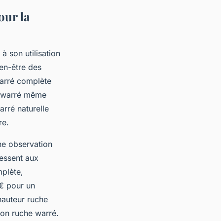
our la
à son utilisation
ien-être des
warré complète
he warré même
arré naturelle
re.
ne observation
ressent aux
mplète,
 € pour un
hauteur ruche
ion ruche warré.