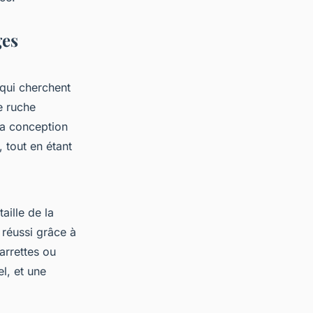
ges
 qui cherchent
e ruche
 Sa conception
, tout en étant
aille de la
 réussi grâce à
arrettes ou
l, et une