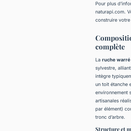
Pour plus d’inf
naturapi.com. V
construire votr
Composition
complète
La
ruche warré
sylvestre, allia
intègre typiquem
un toit étanche 
environnement s
artisanales réal
par élément) con
tronc d’arbre.
Structure et 