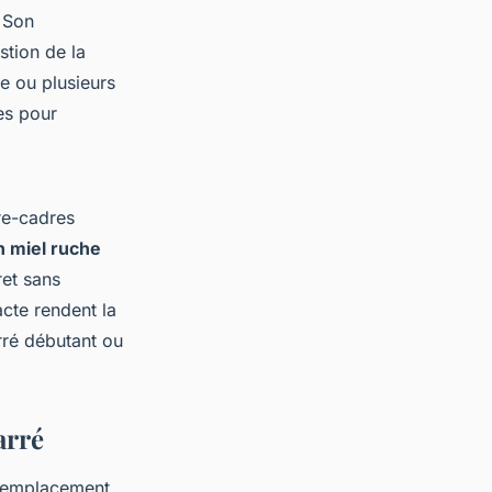
 Son
stion de la
ne ou plusieurs
es pour
re-cadres
n miel ruche
ret sans
acte rendent la
rré débutant ou
arré
un emplacement