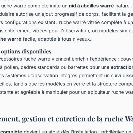
 ruche warré complète imite un
nid à abeilles warré
naturel.
aire autorise un ajout progressif de corps, facilitant la ge
rs configurations existent : ruche warré vitrée complète à u
ns entièrement vitrées pour l’observation, ou modèles simpl
uche warré
facile, adaptée à tous niveaux.
 options disponibles
essoires ruche warré viennent enrichir l’expérience : couv
 à pollen, cadres standards ou barrettes pour une
extractio
s systèmes d’observation intégrés permettent un suivi disc
eilles, tandis que les modèles en verre et la structure comp
istante et agréable à manipuler pour un apiculteur ruche wa
ment, gestion et entretien de la ruche W
 complète
devient un atout dès l’installation : privilégiez 