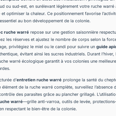
sud ou sud-est, en surélevant légèrement votre ruche warré
té et optimiser la chaleur. Ce positionnement favorise l’activi
 essentiel au bon développement de la colonie.
ec ruche warré
repose sur une gestion saisonnière respect
iez les réserves et ajustez le nombre de corps selon la force
age, privilégiez le miel ou le candi pour suivre un
guide api
hentique, évitant ainsi les sucres industriels. Durant l’hiver, l
ruche warré écologique garantit à vos colonies une meilleure
urdes.
cturée d’
entretien ruche warré
prolonge la santé du chepte
 élément de la ruche warré complète, surveillez l’absence 
contrôle des parasites grâce au plancher grillagé. L’utilisatio
ruche warré
—grille anti-varroa, outils de levée, protection
en respectant le bien-être de la colonie.