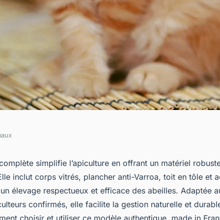
maux
e : guide pour
omplète simplifie l’apiculture en offrant un matériel robust
lle inclut corps vitrés, plancher anti-Varroa, toit en tôle et 
e et efficace
r un élevage respectueux et efficace des abeilles. Adaptée 
teurs confirmés, elle facilite la gestion naturelle et durabl
nt choisir et utiliser ce modèle authentique, made in Fran