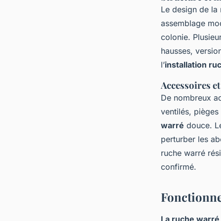
Le design de la
assemblage modul
colonie. Plusieu
hausses, versio
l’
installation r
Accessoires et
De nombreux acc
ventilés, pièges
warré
douce. Le
perturber les ab
ruche warré rés
confirmé.
Fonctionne
La ruche warré