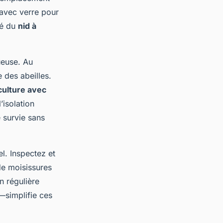
 avec verre pour
té du
nid à
ueuse. Au
 des abeilles.
culture avec
’isolation
 survie sans
l. Inspectez et
de moisissures
n régulière
s—simplifie ces